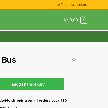
tur@pellesreiser.no
kr
0,00
0
 Bus
Legg i handlekurv
dwide shipping on all orders over $50
easy returns