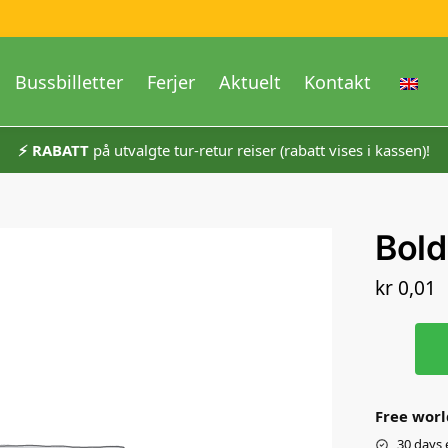
Bussbilletter
Ferjer
Aktuelt
Kontakt
⚡️ RABATT
på utvalgte tur-retur reiser (rabatt vises i kassen)!
Bold
kr
0,01
Free worl
30 days 