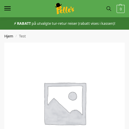
0
⚡️ RABATT
på utvalgte tur-retur reiser (rabatt vises i kassen)!
Hjem
Test
/