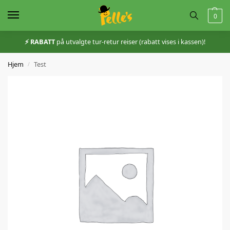
0
⚡️ RABATT
på utvalgte tur-retur reiser (rabatt vises i kassen)!
Hjem
Test
/