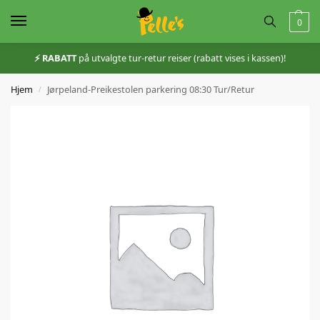
0
⚡️ RABATT
på utvalgte tur-retur reiser (rabatt vises i kassen)!
Hjem
Jørpeland-Preikestolen parkering 08:30 Tur/Retur
/