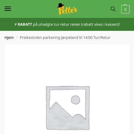
0
⚡️ RABATT
på utvalgte tur-retur reiser (rabatt vises i kassen)!
Hjem
Preikestolen parkering-Jørpeland kl 14:00 Tur/Retur
/