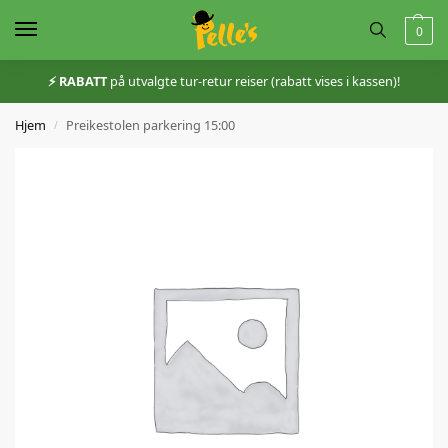
0
⚡️ RABATT
på utvalgte tur-retur reiser (rabatt vises i kassen)!
Hjem
Preikestolen parkering 15:00
/