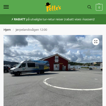
0
⚡️ RABATT
på utvalgte tur-retur reiser (rabatt vises i kassen)!
Hjem
Jørpelandsvågen 12:00
/