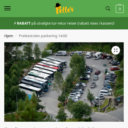
0
⚡️ RABATT
på utvalgte tur-retur reiser (rabatt vises i kassen)!
Hjem
Preikestolen parkering 14:00
/