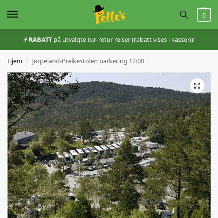
0
⚡️ RABATT
på utvalgte tur-retur reiser (rabatt vises i kassen)!
Hjem
Jørpeland-Preikestolen parkering 12:00
/