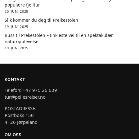
populære fjelltur
20. JUNI 2025
Slik kommer du deg til Preikestolen
19. JUNI 2025
Buss til Prekestolen – Enkleste vei til en spektakulær
naturopplevelse
19. JUNI 2025
KONTAKT
Telefon: +47 975 26 609
tur@pellesreiser.no
POSTADRESSE:
Postboks 150
4126 Jørpeland
OM OSS