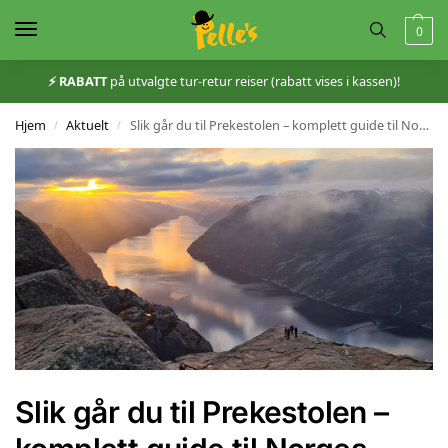
0
⚡️ RABATT
på utvalgte tur-retur reiser (rabatt vises i kassen)!
Hjem
Aktuelt
Slik går du til Prekestolen – komplett guide til Norges mest populære fjelltur
/
/
Slik går du til Prekestolen –